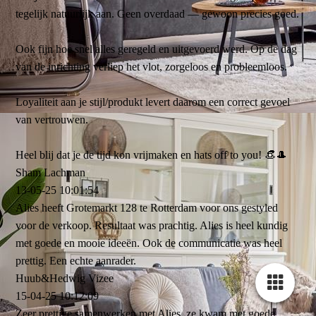
tegelijk natuurlijk aan. Geen overdaad — gewoon precies goed.
Ook fijn hoe snel alles geregeld en uitgevoerd werd. Op de dag
van de inrichting verliep het vlot, zorgeloos en probleemloos.
Loyaliteit aan je stijl/produkt levert daarom een correct gevoel
van vertrouwen.
Heel blij dat je de tijd kon vrijmaken en hats off to you! 👒🎩
Sham Lachman
13-05-25
10:01:54
Alies heeft Grotemarkt 128 te Rotterdam voor ons gestyled
voor de verkoop. Resultaat was prachtig. Alies is heel kundig
met goede en mooie ideeën. Ook de communicatie was heel
prettig. Een echte aanrader.
Huub&Hedwig Vizee
15-04-25
10:12:09
Zeer prettige samenwerken met Alies, ze kwam met goede