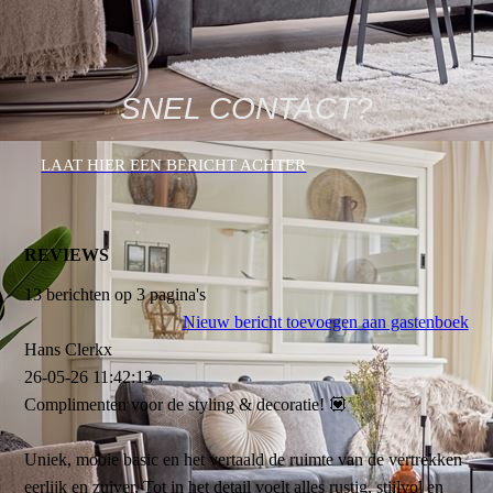
SNEL CONTACT?
LAAT HIER EEN BERICHT ACHTER
REVIEWS
13 berichten op 3 pagina's
Nieuw bericht toevoegen aan gastenboek
Hans Clerkx
26-05-26
11:42:13
Complimenten voor de styling & decoratie! 💟
Uniek, mooie basic en het vertaald de ruimte van de vertrekken
eerlijk en zuiver. Tot in het detail voelt alles rustig, stijlvol en