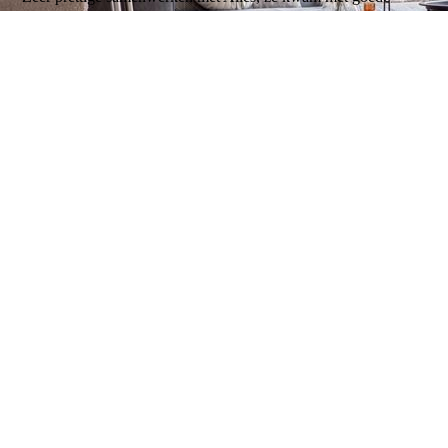
voorstellen om ons halflege appartement te stylen en verkoop
klaar te maken en werkt met zeer faire tarieven.
Petronella Mackloet
04-08-24
11:10:44
Alies heeft de styling van mijn nieuwbouw woning gedaan. Ze
heeft oog voor details en de kleursamenstelling en stoffering
alles klopt en is echt super mooi. Ze luistert naar de wensen van
de klant en heeft ook erg veel geduld. Ik ben super blij met het
eind resultaat.
Rachel Vos
04-07-24
17:57:05
Alies heeft voor ons een leegstaande woning mooi gestyld. Ze
gebruikt mooie kleuren wat een rustige indruk maakt. Het
opnieuw inrichten van de woning heeft zeker een positief effect
gehad op de verkoop van de woning. Zeker een aanrader!
Volgende
Tonen: 5
10
20